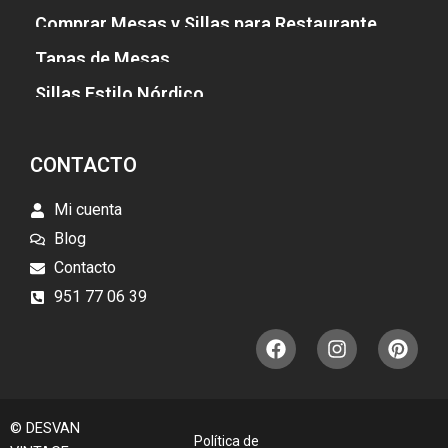
Comprar Mesas y Sillas para Restaurante
Tapas de Mesas
Sillas Estilo Nórdico
CONTACTO
Mi cuenta
Blog
Contacto
951 77 06 39
F
I
P
a
n
i
c
s
n
e
t
t
b
a
e
© DESVAN
o
g
r
Política de