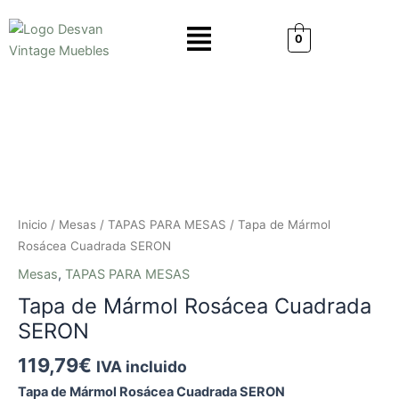
Ir
Menú
al
0
contenido
Tapa
de
Mármol
Rosácea
Cuadrada
SERON
cantidad
Inicio
/
Mesas
/
TAPAS PARA MESAS
/ Tapa de Mármol
Rosácea Cuadrada SERON
Mesas
,
TAPAS PARA MESAS
Tapa de Mármol Rosácea Cuadrada
SERON
119,79
€
IVA incluido
Tapa de Mármol Rosácea Cuadrada SERON