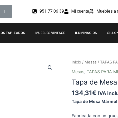
951 77 06 39
Mi cuenta
Muebles a m
OS TAPIZADOS
MUEBLES VINTAGE
ILUMINACIÓN
SILLO
Tapa
Inicio
/
Mesas
/
TAPAS P
de
Mesas
,
TAPAS PARA M
Mesa
Tapa de Mes
Mármol
Redonda
134,31
€
IVA incl
SERON
Tapa de Mesa Mármo
cantidad
Fabricada con un grues