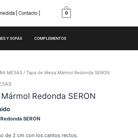
edida [ Contacto ]
0
NES Y SOFÁS
COMPLEMENTOS
ARA MESAS
/ Tapa de Mesa Mármol Redonda SERON
ESAS
a Mármol Redonda SERON
uido
l Redonda SERON
o de 2 cm con los cantos rectos.