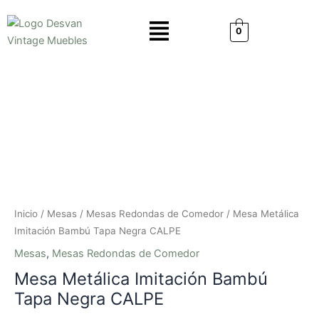
Ir
Menú
al
0
contenido
Mesa
Metálica
Imitación
Bambú
Tapa
Negra
CALPE
cantidad
Inicio
/
Mesas
/
Mesas Redondas de Comedor
/ Mesa Metálica
Imitación Bambú Tapa Negra CALPE
Mesas
,
Mesas Redondas de Comedor
Mesa Metálica Imitación Bambú
Tapa Negra CALPE