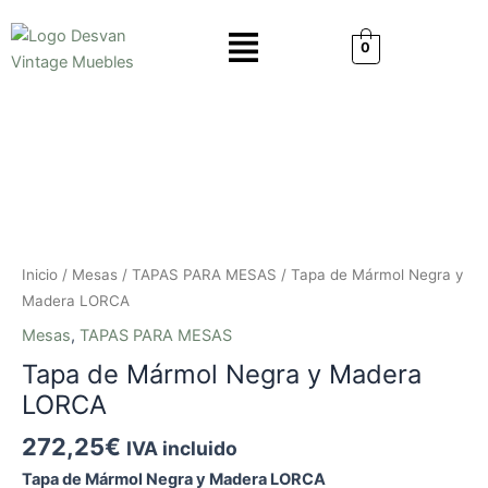
Ir
Menú
al
0
contenido
Tapa
de
Mármol
Negra
y
Madera
LORCA
Inicio
/
Mesas
/
TAPAS PARA MESAS
/ Tapa de Mármol Negra y
cantidad
Madera LORCA
Mesas
,
TAPAS PARA MESAS
Tapa de Mármol Negra y Madera
LORCA
272,25
€
IVA incluido
Tapa de Mármol Negra y Madera LORCA