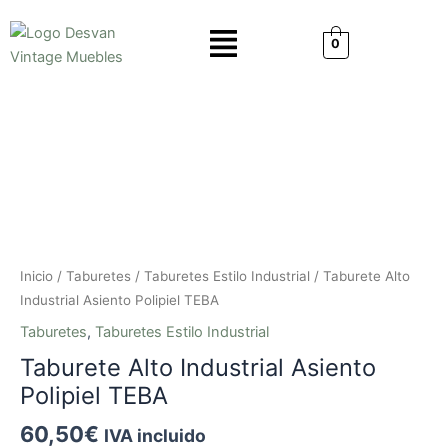
Ir
Menú
al
0
contenido
Taburete
Alto
Industrial
Asiento
Polipiel
TEBA
cantidad
Inicio
/
Taburetes
/
Taburetes Estilo Industrial
/ Taburete Alto
Industrial Asiento Polipiel TEBA
Taburetes
,
Taburetes Estilo Industrial
Taburete Alto Industrial Asiento
Polipiel TEBA
60,50
€
IVA incluido