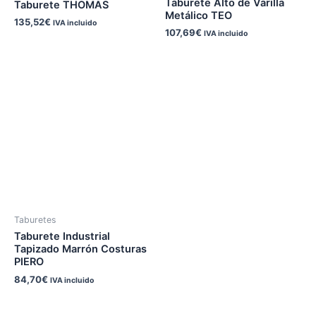
Taburete Alto de Varilla
Taburete THOMAS
Metálico TEO
135,52
€
IVA incluido
107,69
€
IVA incluido
Taburetes
Taburete Industrial
Tapizado Marrón Costuras
PIERO
84,70
€
IVA incluido