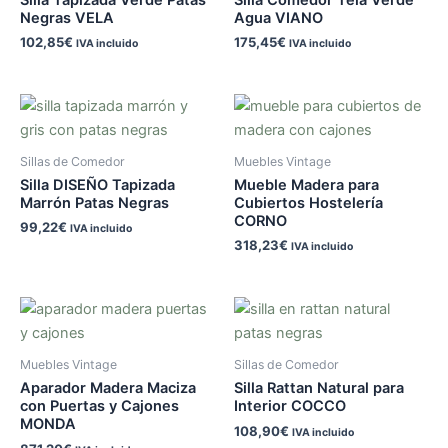
Silla Tapizada Verde Patas
Silla Comedor Tela Verde
Negras VELA
Agua VIANO
102,85
€
175,45
€
IVA incluido
IVA incluido
Sillas de Comedor
Muebles Vintage
Silla DISEÑO Tapizada
Mueble Madera para
Marrón Patas Negras
Cubiertos Hostelería
CORNO
99,22
€
IVA incluido
318,23
€
IVA incluido
Muebles Vintage
Sillas de Comedor
Aparador Madera Maciza
Silla Rattan Natural para
con Puertas y Cajones
Interior COCCO
MONDA
108,90
€
IVA incluido