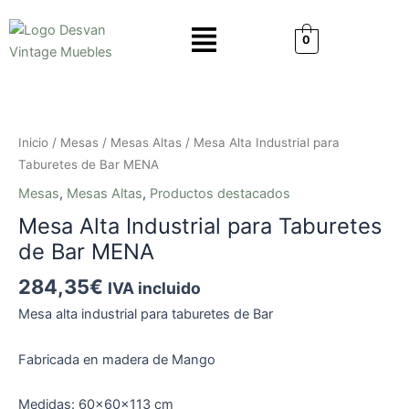
Ir
Menú
al
0
contenido
Mesa
Alta
Industrial
Inicio
/
Mesas
/
Mesas Altas
/ Mesa Alta Industrial para
para
Taburetes de Bar MENA
Taburetes
Mesas
,
Mesas Altas
,
Productos destacados
de
Mesa Alta Industrial para Taburetes
Bar
MENA
de Bar MENA
cantidad
284,35
€
IVA incluido
Mesa alta industrial para taburetes de Bar
Fabricada en madera de Mango
Medidas: 60x60x113 cm