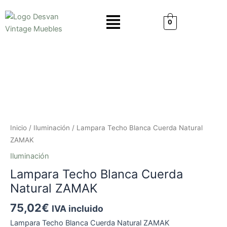
Ir
Menú
al
0
contenido
Lampara
Techo
Blanca
Cuerda
Natural
ZAMAK
cantidad
Inicio
/
Iluminación
/ Lampara Techo Blanca Cuerda Natural
ZAMAK
Iluminación
Lampara Techo Blanca Cuerda
Natural ZAMAK
75,02
€
IVA incluido
Lampara Techo Blanca Cuerda Natural ZAMAK