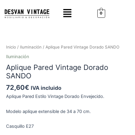
Ir
Menú
al
0
contenido
Aplique
Pared
Vintage
Inicio
/
Iluminación
/ Aplique Pared Vintage Dorado SANDO
Dorado
Iluminación
SANDO
Aplique Pared Vintage Dorado
cantidad
SANDO
72,60
€
IVA incluido
Aplique Pared Estilo Vintage Dorado Envejecido.
Modelo aplique extensible de 34 a 70 cm.
Casquillo E27