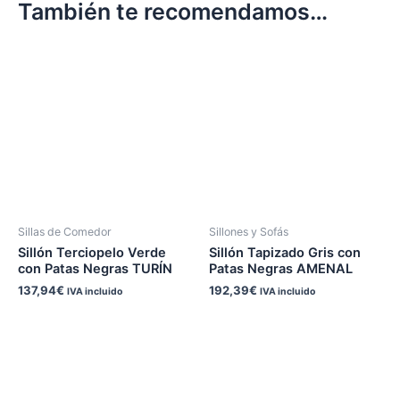
También te recomendamos…
Sillas de Comedor
Sillones y Sofás
Sillón Terciopelo Verde
Sillón Tapizado Gris con
con Patas Negras TURÍN
Patas Negras AMENAL
137,94
€
192,39
€
IVA incluido
IVA incluido