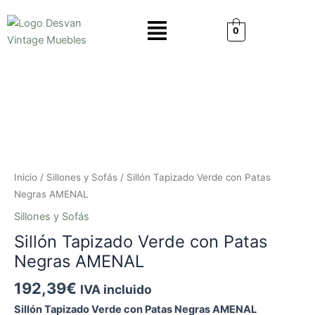
Ir
Menú
al
0
contenido
Sillón
Tapizado
Verde
con
Patas
Negras
AMENAL
Inicio
/
Sillones y Sofás
/ Sillón Tapizado Verde con Patas
cantidad
Negras AMENAL
Sillones y Sofás
Sillón Tapizado Verde con Patas
Negras AMENAL
192,39
€
IVA incluido
Sillón Tapizado Verde con Patas Negras AMENAL