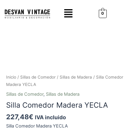
Ir
Menú
al
0
contenido
Silla
Comedor
Madera
YECLA
cantidad
Inicio
/
Sillas de Comedor
/
Sillas de Madera
/ Silla Comedor
Madera YECLA
Sillas de Comedor
,
Sillas de Madera
Silla Comedor Madera YECLA
227,48
€
IVA incluido
Silla Comedor Madera YECLA