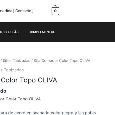
edida [ Contacto ]
0
NES Y SOFÁS
COMPLEMENTOS
/
Sillas Tapizadas
/ Silla Comedor Color Topo OLIVA
las Tapizadas
 Color Topo OLIVA
ido
or Color Topo OLIVA
ctura de acero en acabado color negro y las patas