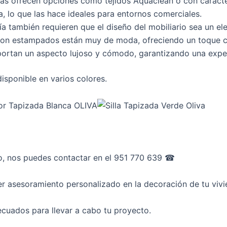
adas ofrecen opciones como tejidos Aquaclean o con caracter
a, lo que las hace ideales para entornos comerciales.
a también requieren que el diseño del mobiliario sea un el
 con estampados están muy de moda, ofreciendo un toque c
portan un aspecto lujoso y cómodo, garantizando una experie
sponible en varios colores.
o, nos puedes contactar en el 951 770 639 ☎︎
r asesoramiento personalizado en la decoración de tu vivi
cuados para llevar a cabo tu proyecto.