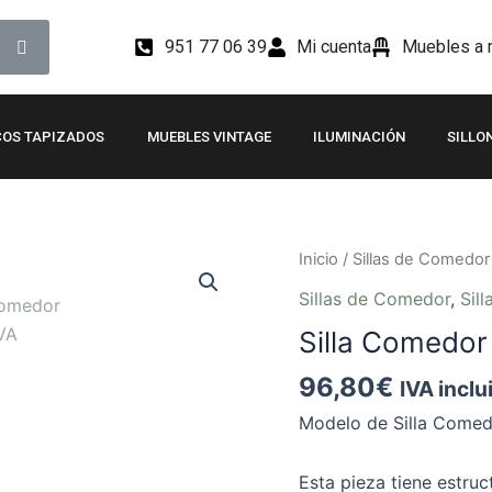
951 77 06 39
Mi cuenta
Muebles a m
OS TAPIZADOS
MUEBLES VINTAGE
ILUMINACIÓN
SILLO
Silla
Inicio
/
Sillas de Comedor
Comedor
Sillas de Comedor
,
Sil
Color
Silla Comedor
Topo
OLIVA
96,80
€
IVA inclu
cantidad
Modelo de Silla Comed
Esta pieza tiene estru