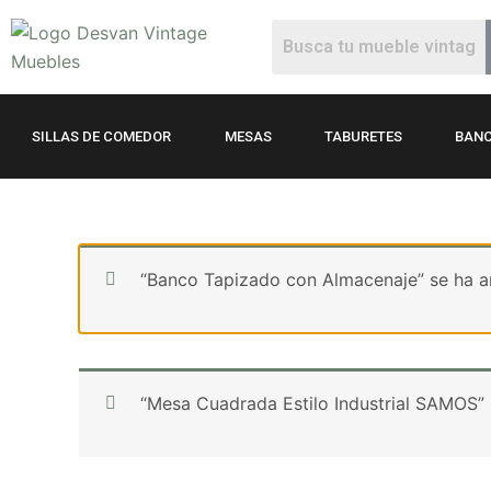
Ir
al
contenido
SILLAS DE COMEDOR
MESAS
TABURETES
BANC
“Banco Tapizado con Almacenaje” se ha añ
“Mesa Cuadrada Estilo Industrial SAMOS” s