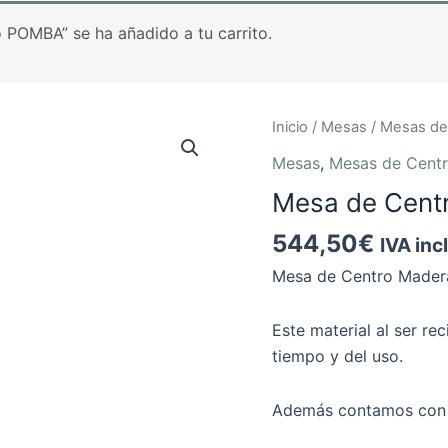
POMBA” se ha añadido a tu carrito.
Mesa
Inicio
/
Mesas
/
Mesas de
de
Mesas
,
Mesas de Cent
Centro
Mesa de Cent
Madera
Maciza
544,50
€
IVA inc
VEDRA
Mesa de Centro Made
cantidad
Este material al ser r
tiempo y del uso.
Además contamos con 