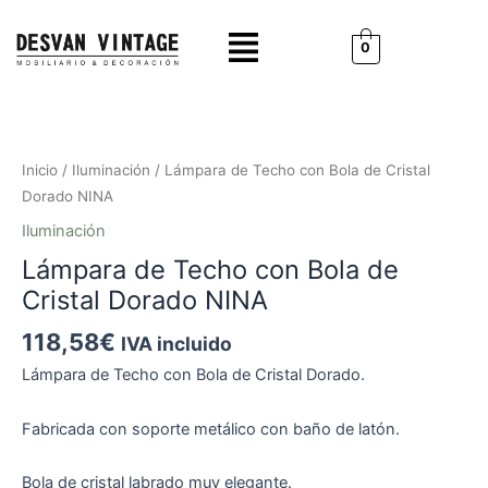
Ir
Menú
al
0
contenido
Lámpara
de
Techo
Inicio
/
Iluminación
/ Lámpara de Techo con Bola de Cristal
con
Dorado NINA
Bola
Iluminación
de
Lámpara de Techo con Bola de
Cristal
Dorado
Cristal Dorado NINA
NINA
118,58
€
IVA incluido
cantidad
Lámpara de Techo con Bola de Cristal Dorado.
Fabricada con soporte metálico con baño de latón.
Bola de cristal labrado muy elegante.