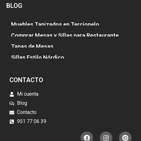
BLOG
Muebles Tapizados en Terciopelo
Comprar Mesas y Sillas para Restaurante
Tapas de Mesas
Sillas Estilo Nórdico
CONTACTO
Mi cuenta
Blog
Contacto
951 77 06 39
F
I
P
a
n
i