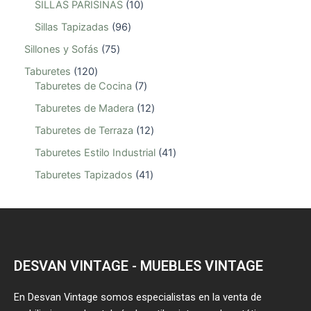
SILLAS PARISINAS
10
Sillas Tapizadas
96
Sillones y Sofás
75
Taburetes
120
Taburetes de Cocina
7
Taburetes de Madera
12
Taburetes de Terraza
12
Taburetes Estilo Industrial
41
Taburetes Tapizados
41
DESVAN VINTAGE - MUEBLES VINTAGE
En Desvan Vintage somos especialistas en la venta de